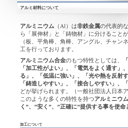
アルミ材料について
アルミニウム
（Al）は
非鉄金属
の代表的
ら「展伸材」と「鋳物材」に分けること
（板、平角棒、角棒、アングル、チャン
工を行っております。
アルミニウム合金
のもつ特性としては、
「加工性がよい」、「電気をよく通す」
る」、「低温に強い」、「光や熱を反射
「鋳造しやすい」、「接合しやすい」、
どが挙げられます。（一般社団法人日本ア
このような多くの特性を持つ
アルミニウ
く”、”安く”、”正確に”提供する事を使
加工について