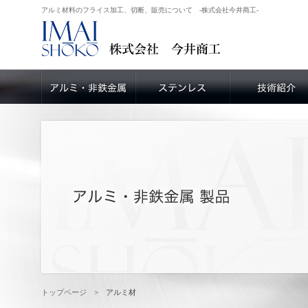
アルミ材料のフライス加工、切断、販売について -株式会社今井商工-
トップページ
> アルミ材